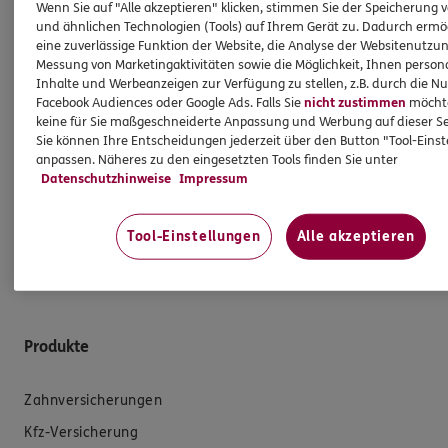
Wenn Sie auf "Alle akzeptieren" klicken, stimmen Sie der Speicherung 
den vermittelten Versicherungsanlageprodukten
und ähnlichen Technologien (Tools) auf Ihrem Gerät zu. Dadurch ermö
einhergehen. Dies gilt ebenso für die Vergütung der
eine zuverlässige Funktion der Website, die Analyse der Websitenutzun
Messung von Marketingaktivitäten sowie die Möglichkeit, Ihnen persona
Angestellten in meiner Agentur und/oder sonstige für
Inhalte und Werbeanzeigen zur Verfügung zu stellen, z.B. durch die N
die Agentur tätige Personen. Die Berücksichtigung von
Facebook Audiences oder Google Ads. Falls Sie
nicht zustimmen
möchten
Nachhaltigkeitsrisiken hat insbesondere keinen Einfluss
keine für Sie maßgeschneiderte Anpassung und Werbung auf dieser Se
darauf, ob ich für die Vermittlung eines
Sie können Ihre Entscheidungen jederzeit über den Button "Tool-Eins
anpassen. Näheres zu den eingesetzten Tools finden Sie unter
Versicherungsanlageproduktes eine Vergütung erhalte
Datenschutzhinweise
Impressum
oder darauf, wie hoch diese Vergütung ausfällt.
Gleiches gilt für die Vergütung von Mitarbeitern
und/oder sonstigen für die Agentur tätigen Personen.
Tool-Einstellungen
Alle akzeptieren
Produkte
Zahnversicherungen
Kfz-Versicherung