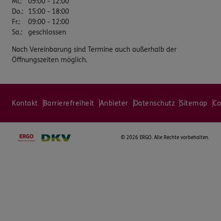
Mi.
:
09:00 - 12:00
Do.
:
15:00 - 18:00
Fr.
:
09:00 - 12:00
Sa.
:
geschlossen
Nach Vereinbarung sind Termine auch außerhalb der
Öffnungszeiten möglich.
Kontakt
Barrierefreiheit
Anbieter
Datenschutz
Sitemap
Co
©
2026 ERGO. Alle Rechte vorbehalten.