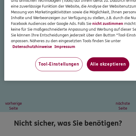
und ähnlichen Technologien (Tools) auf Ihrem Gerät zu. Dadurch ermö
eine zuverlässige Funktion der Website, die Analyse der Websitenutzun
Messung von Marketingaktivitäten sowie die Möglichkeit, Ihnen persona
Inhalte und Werbeanzeigen zur Verfügung zu stellen, z.B. durch die N
Facebook Audiences oder Google Ads. Falls Sie
nicht zustimmen
möchten
keine für Sie maßgeschneiderte Anpassung und Werbung auf dieser Se
Sie können Ihre Entscheidungen jederzeit über den Button "Tool-Eins
anpassen. Näheres zu den eingesetzten Tools finden Sie unter
Datenschutzhinweise
Impressum
Tool-Einstellungen
Alle akzeptieren
vorherige
nächste
Seite
Seite
Nicht sicher, was Sie benötigen?