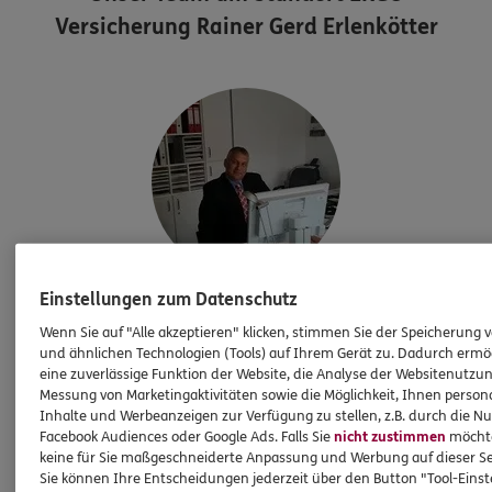
Versicherung Rainer Gerd Erlenkötter
Einstellungen zum Datenschutz
Rainer
Erlenkötter
Wenn Sie auf "Alle akzeptieren" klicken, stimmen Sie der Speicherung 
Leiter der Generalagentur
und ähnlichen Technologien (Tools) auf Ihrem Gerät zu. Dadurch ermö
eine zuverlässige Funktion der Website, die Analyse der Websitenutzun
Tel:
05248821444
Messung von Marketingaktivitäten sowie die Möglichkeit, Ihnen persona
rainer.erlenkoetter@ergo.de
Inhalte und Werbeanzeigen zur Verfügung zu stellen, z.B. durch die N
Facebook Audiences oder Google Ads. Falls Sie
nicht zustimmen
möchten
keine für Sie maßgeschneiderte Anpassung und Werbung auf dieser Se
Sie können Ihre Entscheidungen jederzeit über den Button "Tool-Eins