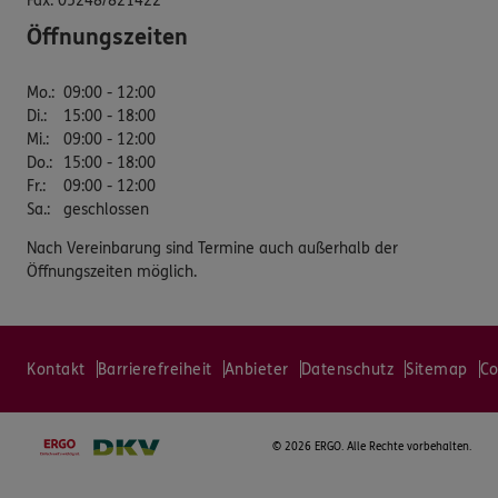
Fax:
05248/821422
Öffnungszeiten
Mo.
:
09:00 - 12:00
Di.
:
15:00 - 18:00
Mi.
:
09:00 - 12:00
Do.
:
15:00 - 18:00
Fr.
:
09:00 - 12:00
Sa.
:
geschlossen
Nach Vereinbarung sind Termine auch außerhalb der
Öffnungszeiten möglich.
Kontakt
Barrierefreiheit
Anbieter
Datenschutz
Sitemap
Co
©
2026 ERGO. Alle Rechte vorbehalten.