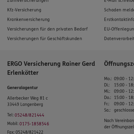
Zahnversicherungen
E-Mail schreib
Kfz-Versicherung
Schaden meld
Krankenversicherung
Erstkontaktin
Versicherungen für den privaten Bedarf
EU-Offenlegun
Versicherungen für Geschäftskunden
Datenverarbei
ERGO Versicherung Rainer Gerd
Öffnungsz
Erlenkötter
Mo.
:
09:00 - 12
Di.
:
15:00 - 18
Generalagentur
Mi.
:
09:00 - 12
Do.
:
15:00 - 18
Allerbecker Weg 81 c
Fr.
:
09:00 - 12
33449 Langenberg
Sa.
:
geschloss
Tel:
05248/821444
Nach Vereinbar
Mobil:
0175-1858546
der Öffnungszei
Fax:
05248/821422