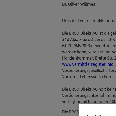
Dr. Oliver Willmes
Umsatzsteueridentifikation
Die ERGO Direkt AG ist als 
34d Abs. 7 GewO bei der IHK
GUZL-9MVR8-34 eingetragen. D
werden kann, wird geführt v
Handelskammer, Breite Str. 29
www.vermittlerregister.info
u
Versicherungsgesellschaften
Vorsorge Lebensversicherun
Die ERGO Direkt AG hält kein
Versicherungsunternehmens. 
verfügt unmittelbar über 100
Die ERGO Direkt AG nimmt ver