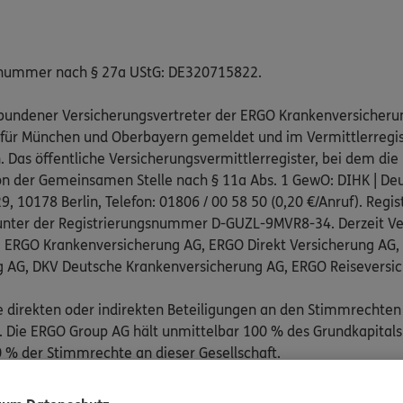
snummer nach § 27a UStG: DE320715822.
gebundener Versicherungsvertreter der ERGO Krankenversicheru
 für München und Oberbayern gemeldet und im Vermittlerregist
as öffentliche Versicherungsvermittlerregister, bei dem die 
on der Gemeinsamen Stelle nach § 11a Abs. 1 GewO: DIHK | Deu
, 10178 Berlin, Telefon: 01806 / 00 58 50 (0,20 €/Anruf). Regis
nter der Registrierungsnummer D-GUZL-9MVR8-34. Derzeit Ve
: ERGO Krankenversicherung AG, ERGO Direkt Versicherung AG
g AG, DKV Deutsche Krankenversicherung AG, ERGO Reiseversi
e direkten oder indirekten Beteiligungen an den Stimmrechten
Die ERGO Group AG hält unmittelbar 100 % des Grundkapitals
 % der Stimmrechte an dieser Gesellschaft.
pflichtend an folgenden außergerichtlichen Schlichtungsstelle