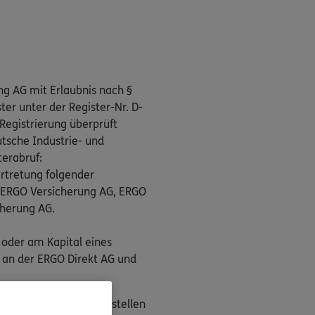
ng AG mit Erlaubnis nach §
er unter der Register-Nr. D-
Registrierung überprüft
tsche Industrie- und
terabruf:
rtretung folgender
, ERGO Versicherung AG, ERGO
cherung AG.
 oder am Kapital eines
 an der ERGO Direkt AG und
n als Streitbeilegungsstellen