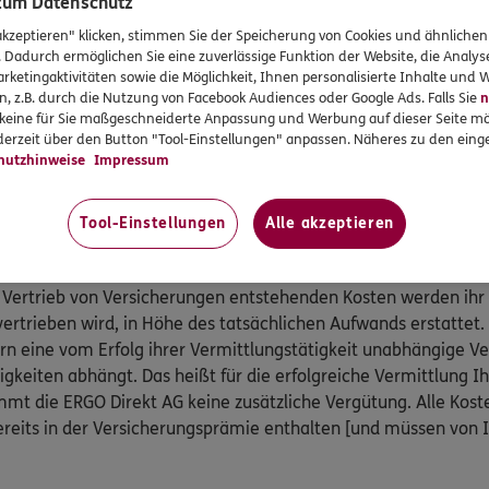
 zum Datenschutz
gungsgesetzes teil:
akzeptieren" klicken, stimmen Sie der Speicherung von Cookies und ähnlichen
 Kranken- und Pflegeversicherung, Postfach 06 02 22, 10052 B
. Dadurch ermöglichen Sie eine zuverlässige Funktion der Website, die Analy
 89 31,
www.pkv-ombudsmann.de
, sofern es um Streitigkeit
rketingaktivitäten sowie die Möglichkeit, Ihnen personalisierte Inhalte und
n, z.B. durch die Nutzung von Facebook Audiences oder Google Ads. Falls Sie
n
 Pflegeversicherungen geht.
r keine für Sie maßgeschneiderte Anpassung und Werbung auf dieser Seite mö
smann e.V., Postfach 080632, 10006 Berlin, Telefon: 0800 / 3 6
erzeit über den Button "Tool-Einstellungen" anpassen. Näheres zu den einge
@versicherungsombudsmann.de
,
http://www.versicherungso
hutzhinweise
Impressum
ammenhang mit anderen privaten Versicherungen geht (außer K
Tool-Einstellungen
Alle akzeptieren
ratung an.
 Vertrieb von Versicherungen entstehenden Kosten werden ihr
vertrieben wird, in Höhe des tatsächlichen Aufwands erstattet.
ern eine vom Erfolg ihrer Vermittlungstätigkeit unabhängige 
igkeiten abhängt. Das heißt für die erfolgreiche Vermittlung I
mt die ERGO Direkt AG keine zusätzliche Vergütung. Alle Kost
reits in der Versicherungsprämie enthalten [und müssen von 