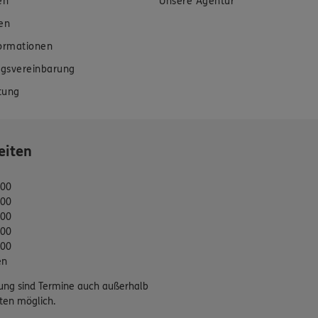
en
Unsere Agentur
en
formationen
gsvereinbarung
tung
eiten
:00
:00
:00
:00
:00
en
ung sind Termine auch außerhalb
ten möglich.