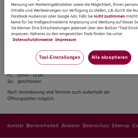
Messung von Marketingaktivitäten sowie die Möglichkeit, Ihnen persona
Tel:
05248/821444
Inhalte und Werbeanzeigen zur Verfügung zu stellen, z.B. durch die N
Mobil:
0175-1858546
Facebook Audiences oder Google Ads. Falls Sie
nicht zustimmen
möchten
keine für Sie maßgeschneiderte Anpassung und Werbung auf dieser Se
Fax:
05248/821422
Sie können Ihre Entscheidungen jederzeit über den Button "Tool-Eins
Öffnungszeiten
anpassen. Näheres zu den eingesetzten Tools finden Sie unter
Datenschutzhinweise
Impressum
Mo.
:
09:00 - 12:00
Di.
:
15:00 - 18:00
Tool-Einstellungen
Alle akzeptieren
Mi.
:
09:00 - 12:00
Do.
:
15:00 - 18:00
Fr.
:
09:00 - 12:00
Sa.
:
geschlossen
Nach Vereinbarung sind Termine auch außerhalb der
Öffnungszeiten möglich.
Kontakt
Barrierefreiheit
Anbieter
Datenschutz
Sitemap
Co