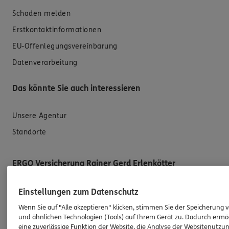
Schaden melden
Erstkontaktinformationen
EU-Offenlegungsvereinbarung
Datenverarbeitung
Das könnte Sie auch interessieren
Unsere Agentur
Standorte
ERGO Versicherung Rainer Gerd Erlenkötter
Einstellungen zum Datenschutz
Generalagentur
Wenn Sie auf "Alle akzeptieren" klicken, stimmen Sie der Speicherung 
Allerbecker Weg 81 c
und ähnlichen Technologien (Tools) auf Ihrem Gerät zu. Dadurch ermö
33449 Langenberg
eine zuverlässige Funktion der Website, die Analyse der Websitenutzun