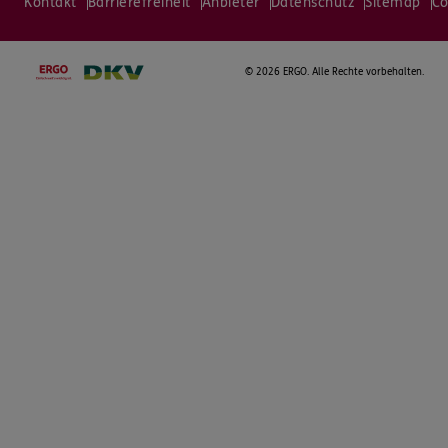
Kontakt
Barrierefreiheit
Anbieter
Datenschutz
Sitemap
Co
©
2026 ERGO. Alle Rechte vorbehalten.