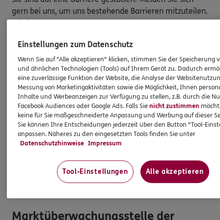
gern bei uns, um uns bestehende Barrieren mitzuteilen.
Wir freuen uns über Ihre Rückmeldung.
Einstellungen zum Datenschutz
So melden Sie eine Barriere:
Wenn Sie auf "Alle akzeptieren" klicken, stimmen Sie der Speicherung 
Bitte teilen Sie mit,
auf welcher Webseite
Sie auf
und ähnlichen Technologien (Tools) auf Ihrem Gerät zu. Dadurch ermö
eine Barriere gestoßen sind. Kopieren Sie hierzu
eine zuverlässige Funktion der Website, die Analyse der Websitenutzun
Messung von Marketingaktivitäten sowie die Möglichkeit, Ihnen persona
den Link aus der Adresszeile Ihres Browsers.
Inhalte und Werbeanzeigen zur Verfügung zu stellen, z.B. durch die N
Schicken Sie den
Link zusammen mit einem
Facebook Audiences oder Google Ads. Falls Sie
nicht zustimmen
möchten
Hinweis auf den Text oder Service
, der Ihnen
keine für Sie maßgeschneiderte Anpassung und Werbung auf dieser Se
Schwierigkeiten bereitet hat, an:
Sie können Ihre Entscheidungen jederzeit über den Button "Tool-Eins
anpassen. Näheres zu den eingesetzten Tools finden Sie unter
barriere.melden@ergo.de
Datenschutzhinweise
Impressum
Bitte senden Sie an diese E-Mail-Adresse nur
Anmerkungen zum Thema „Barrierefreiheit“
und
Tool-Einstellungen
Alle akzeptieren
keine Daten oder Informationen zu Ihrem
persönlichen Versicherungsschutz.
Marktüberwachungsstelle der